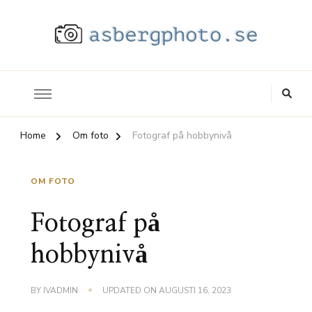
Allt du vill veta om foto
asbergphoto.se
Home
Om foto
Fotograf på hobbynivå
OM FOTO
Fotograf på
hobbynivå
BY
IVADMIN
UPDATED ON
AUGUSTI 16, 2023