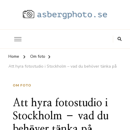
Allt du vill veta om foto
asbergphoto.se
Home
Om foto
Att hyra fotostudio i Stockholm – vad du behöver tänka på
OM FOTO
Att hyra fotostudio i
Stockholm – vad du
behöver tänka på