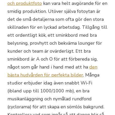
och produktfoto
kan vara helt avgörande för en
smidig produktion. Utöver själva fotoytan är
det de små detaljerna som ofta gör den stora
skillnaden för en lyckad arbetsdag. Tillgång till
ett ordentligt kök, ett sminkbord med bra
belysning, provhytt och bekväma lounger för
kunder och team är ovärderligt. Ett bra
sminkbord är A och O för att förbereda sig,
något som går hand i hand med att ha
den
bästa hudvården för perfekta bilder
. Många
studior erbjuder idag även snabbt Wi-Fi
(ibland upp till 1000/1000 mb), en bra
musikanläggning och nymålad rundfond
(cyclorama) för att skapa en sömlös bakgrund.
Kontrollera vad som ingår så att dagen blir så